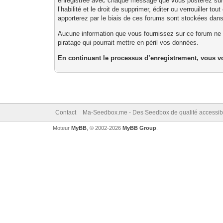
enregistrée avec chaque message que vous posterez sur c
l’habilité et le droit de supprimer, éditer ou verrouiller
apporterez par le biais de ces forums sont stockées dan
Aucune information que vous fournissez sur ce forum ne s
piratage qui pourrait mettre en péril vos données.
En continuant le processus d’enregistrement, vous vo
Contact
Ma-Seedbox.me - Des Seedbox de qualité accessibl
Moteur
MyBB
, © 2002-2026
MyBB Group
.