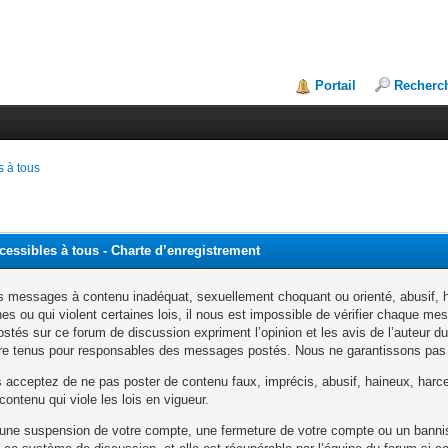
Portail
Recherc
 à tous
essibles à tous - Charte d’enregistrement
s messages à contenu inadéquat, sexuellement choquant ou orienté, abusif, ha
s ou qui violent certaines lois, il nous est impossible de vérifier chaque m
tés sur ce forum de discussion expriment l’opinion et les avis de l’auteur du
tre tenus pour responsables des messages postés. Nous ne garantissons pas 
 acceptez de ne pas poster de contenu faux, imprécis, abusif, haineux, harc
contenu qui viole les lois en vigueur.
à une suspension de votre compte, une fermeture de votre compte ou un bannis