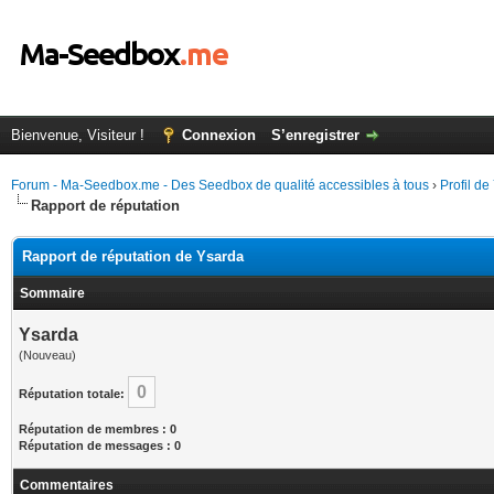
Bienvenue, Visiteur !
Connexion
S’enregistrer
Forum - Ma-Seedbox.me - Des Seedbox de qualité accessibles à tous
›
Profil de
Rapport de réputation
Rapport de réputation de Ysarda
Sommaire
Ysarda
(Nouveau)
0
Réputation totale:
Réputation de membres : 0
Réputation de messages : 0
Commentaires