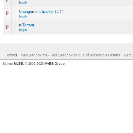
bbgibi
Changement tracker
(
1
2
)
bbgibi
ruTorrent
bbgibi
Contact
Ma-Seedbox.me - Des Seedbox de qualité accessibles à tous
Retou
Moteur
MyBB
, © 2002-2026
MyBB Group
.