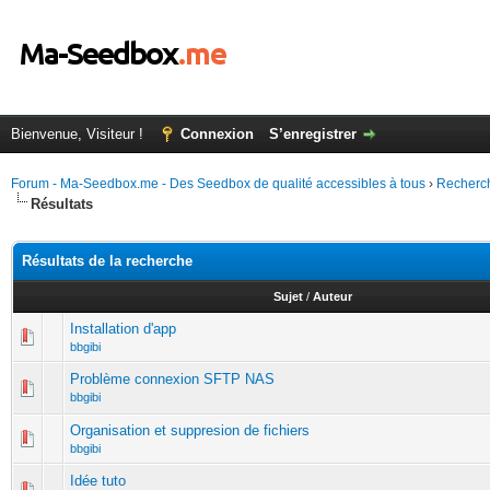
Bienvenue, Visiteur !
Connexion
S’enregistrer
Forum - Ma-Seedbox.me - Des Seedbox de qualité accessibles à tous
›
Recherc
Résultats
Résultats de la recherche
Sujet
/
Auteur
Installation d'app
bbgibi
Problème connexion SFTP NAS
bbgibi
Organisation et suppresion de fichiers
bbgibi
Idée tuto