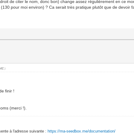
 le droit de citer le nom, donc bon) change assez régulièrement en ce m
(130 pour moi environ) ? Ca serait très pratique plutôt que de devoir 
MZ
.)
e finir !
 noms (merci !).
sente à l'adresse suivante :
https://ma-seedbox.me/documentation/