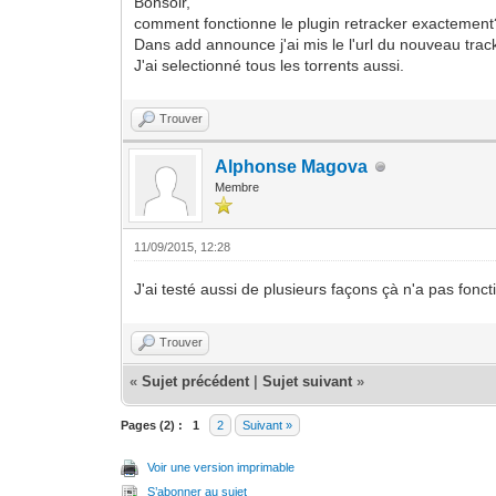
Bonsoir,
comment fonctionne le plugin retracker exactement
Dans add announce j'ai mis le l'url du nouveau trac
J'ai selectionné tous les torrents aussi.
Trouver
Alphonse Magova
Membre
11/09/2015, 12:28
J'ai testé aussi de plusieurs façons çà n'a pas fonct
Trouver
«
Sujet précédent
|
Sujet suivant
»
Pages (2) :
1
2
Suivant »
Voir une version imprimable
S’abonner au sujet