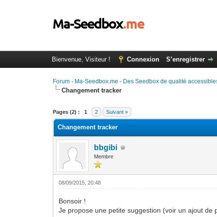
Bienvenue, Visiteur !
Connexion
S’enregistrer
Forum - Ma-Seedbox.me - Des Seedbox de qualité accessibles
Changement tracker
Moyenne : 0 (0 vote(s))
1
2
3
4
5
Pages (2) :
1
2
Suivant »
Changement tracker
bbgibi
Membre
08/09/2015, 20:48
Bonsoir !
Je propose une petite suggestion (voir un ajout de 