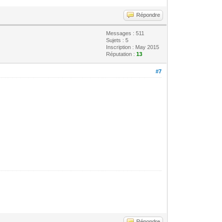
Répondre
Messages : 511
Sujets : 5
Inscription : May 2015
Réputation :
13
#7
Répondre