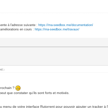
sente à l'adresse suivante :
https://ma-seedbox.me/documentation/
 améliorations en cours :
https://ma-seedbox.me/travaux/
MZ
.)
prochain ?
peut que constater qu'ils sont forts et motivés.
du menu de votre interface Rutorrent pour pouvoir ajouter un tracker à 