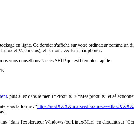
ckage en ligne. Ce dernier s'affiche sur votre ordinateur comme un disqu
inux et Mac inclus), et parfois avec les smartphones.
nous vous conseillons l'accès SFTP qui est bien plus rapide.
TB.
ient
, puis allez dans le menu “Produits–> “Mes produits” et sélectionn
nte sous la forme : “
https://nodXXXX.ma-seedbox.me/seedboxXXXX/f
av.
treaming” dans l'explorateur Windows (ou Linux/Mac), en cliquant sur “C