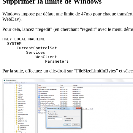
Supprimer la limite de Windows
Windows impose par défaut une limite de 47mo pour chaque transfert, c
WebDav).
Pour cela, lancez “regedit” (en cherchant “regedit” avec le menu déma
HKEY_LOCAL_MACHINE

  SYSTEM

      CurrentControlSet

          Services

              WebClient

                  Parameters
Par la suite, effectuez un clic-droit sur “FileSizeLimitInBytes” et sé